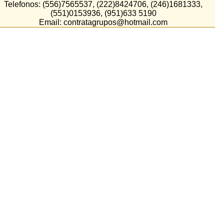
Telefonos: (556)7565537, (222)8424706, (246)1681333,
(551)0153936, (951)633 5190
Email: contratagrupos@hotmail.com