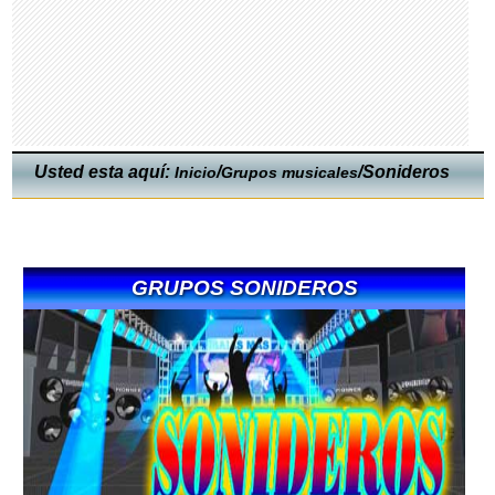
Usted esta aquí:
/
/Sonideros
Inicio
Grupos musicales
GRUPOS SONIDEROS