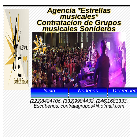
Agencia *Estrellas
musicales*
Contratacion de Grupos
musicales Sonideros
Inicio
Norteños
Del recuer
LLAMANOS: Tels. (556)7565537,
(222)8424706, (332)9984432, (246)1681333.
Escribenos: contratagrupos@hotmail.com