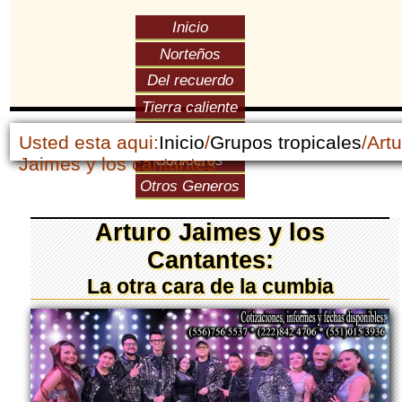
Inicio
Norteños
Del recuerdo
Tierra caliente
Versátiles
Usted esta aqui:
Inicio
/
Grupos tropicales
/Art
Sonideros
Jaimes y los cantantes
Otros Generos
Arturo Jaimes y los
Cantantes:
La otra cara de la cumbia