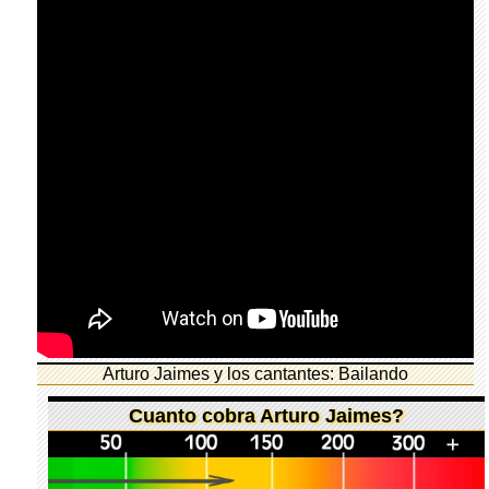
Arturo Jaimes y los cantantes: Bailando
Cuanto cobra Arturo Jaimes?