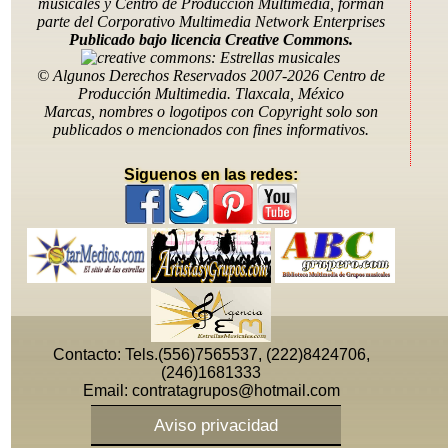
musicales y Centro de Producción Multimedia, forman
parte del Corporativo Multimedia Network Enterprises
Publicado bajo licencia Creative Commons.
Telefonos: (556)7565537, (222)8424706, (246)1681333,
(551)0153936, (951)633 5190
© Algunos Derechos Reservados 2007-2026 Centro de
Email: contratagrupos@hotmail.com
Producción Multimedia. Tlaxcala, México
Marcas, nombres o logotipos con Copyright solo son
publicados o mencionados con fines informativos.
Siguenos en las redes:
Contacto: Tels.(556)7565537, (222)8424706,
(246)1681333
Email:
contratagrupos@hotmail.com
Aviso privacidad