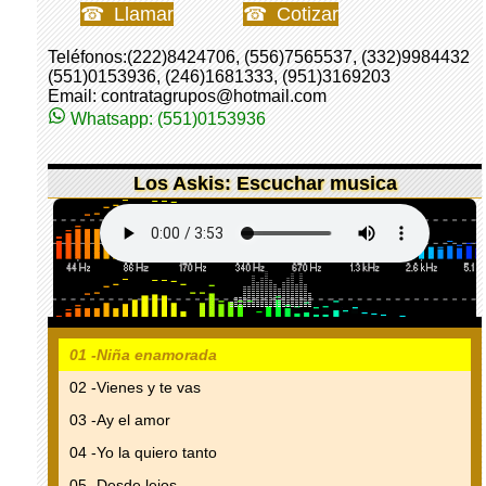
Llamar
Cotizar
Teléfonos:(222)8424706, (556)7565537, (332)9984432
(551)0153936, (246)1681333, (951)3169203
Email: contratagrupos@hotmail.com
Whatsapp: (551)0153936
Los Askis: Escuchar musica
01 -Niña enamorada
02 -Vienes y te vas
03 -Ay el amor
04 -Yo la quiero tanto
05 -Desde lejos