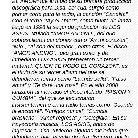
EL AMOR” fue el título de su primera producción
discográica para Disa, del cual surgió como
primer corte para la radio, la canción “Canelita”.
Con el tema “!Ay el amor!”, como punta de lanza,
llegó en 1998 la segunda grabación de LOS
ASKIS, titulada “AMOR ANDINO”, del que
sobresalieron canciones como “Ay mi corazón”,
“Mío”, “Al son del tambor”, entre otros. El disco
“AMOR ANDINO”, tuvo gran éxito, y de
inmediato LOS ASKIS prepararon un tercer
material:“QUIEN TE ROBO EL CORAZON”, es
el título de su tercer album del que se
difundieron temas como “La más bella”, “Falso
amor” y “Te daré una rosa”. En el año 2000
lanzaron al mercado el disco titulado “PASION Y
CUMBIA”, del que se escucharon
insistentemente en la radio temas como “Cuando
te encontré”, ”Amigos nunca”, “Cumbia
brasileña”, “Amor regresa” y “Colegiala”. En su
trayectoria musical, LOS ASKIS, antes de
ingresar a Disa, tuvieron algunas melodías que
difundieron bajo el sello de otra disquera, por lo