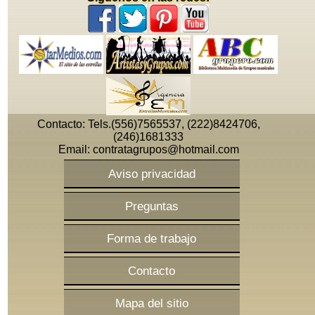
Contacto: Tels.(556)7565537, (222)8424706,
(246)1681333
Email:
contratagrupos@hotmail.com
Aviso privacidad
Preguntas
Forma de trabajo
Contacto
Mapa del sitio