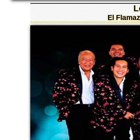
L
El Flama