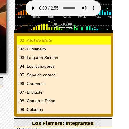
01 -Atol de Elote
02 -El Meneito
03 -La guera Salome
04 -Los luchadores
05 -Sopa de caracol
06 -Caramelo
07 -El bigote
08 -Camaron Pelao
09 -Columba
Los Flamers: Integrantes