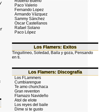
Roberto Bueno
y
Paco Valerio
Fernando Lopez
Armando Vázquez
Sammy Sánchez
Oscar Castellanos
Rafael Solano
er
Paco López
Los Flamers: Exitos
Tinguilineo, Soledad, Baila y goza, Pensando
en ti.
Los Flamers: Discografía
Los FLammers
s
Cumbiarengue
Te amo chunchaca
Gran reventon
Flamazo Navideño
Atol de elote
Los reyes del baile
Dime si te gusto