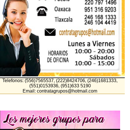
Telefonos: (556)7565537, (222)8424706, (246)1681333,
(551)0153936, (951)633 5190
Email: contratagrupos@hotmail.com