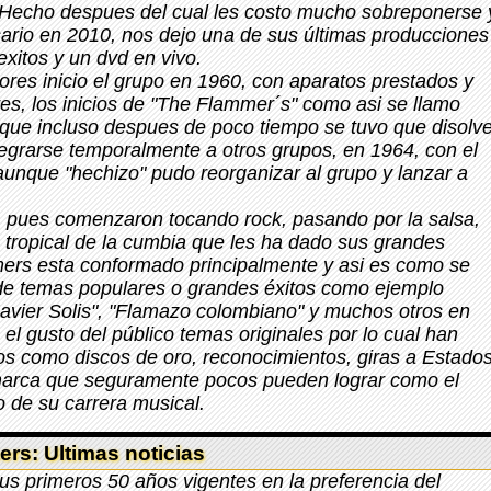
 Hecho despues del cual les costo mucho sobreponerse 
rsario en 2010, nos dejo una de sus últimas producciones
xitos y un dvd en vivo.
res inicio el grupo en 1960, con aparatos prestados y
res, los inicios de "The Flammer´s" como asi se llamo
o que incluso despues de poco tiempo se tuvo que disolv
tegrarse temporalmente a otros grupos, en 1964, con el
unque "hechizo" pudo reorganizar al grupo y lanzar a
do, pues comenzaron tocando rock, pasando por la salsa,
o tropical de la cumbia que les ha dado sus grandes
mmers esta conformado principalmente y asi es como se
 de temas populares o grandes éxitos como ejemplo
vier Solis", "Flamazo colombiano" y muchos otros en
 el gusto del público temas originales por lo cual han
s como discos de oro, reconocimientos, giras a Estado
marca que seguramente pocos pueden lograr como el
 de su carrera musical.
rs: Ultimas noticias
us primeros 50 años vigentes en la preferencia del