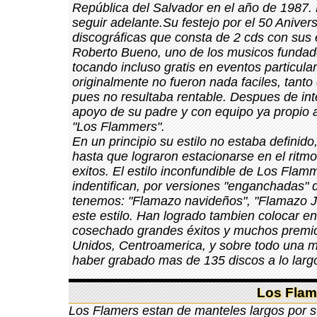
República del Salvador en el año de 1987.
seguir adelante.Su festejo por el 50 Anive
discográficas que consta de 2 cds con sus e
Roberto Bueno, uno de los musicos fundado
tocando incluso gratis en eventos particula
originalmente no fueron nada faciles, tant
pues no resultaba rentable. Despues de in
apoyo de su padre y con equipo ya propio a
"Los Flammers".
En un principio su estilo no estaba defini
hasta que lograron estacionarse en el ritm
exitos. El estilo inconfundible de Los Fla
indentifican, por versiones "enganchadas"
tenemos: "Flamazo navideños", "Flamazo Ja
este estilo. Han logrado tambien colocar en
cosechado grandes éxitos y muchos premio
Unidos, Centroamerica, y sobre todo una 
haber grabado mas de 135 discos a lo largo
Los Flame
Los Flamers estan de manteles largos por s