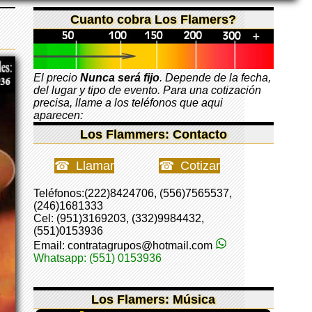
Cuanto cobra Los Flamers?
El precio
Nunca será fijo
. Depende de la fecha,
del lugar y tipo de evento. Para una cotización
precisa, llame a los teléfonos que aqui
aparecen:
Los Flammers: Contacto
Llamar
Cotizar
Teléfonos:(222)8424706, (556)7565537,
(246)1681333
Cel: (951)3169203, (332)9984432,
(551)0153936
Email: contratagrupos@hotmail.com
Whatsapp: (551) 0153936
Los Flamers: Música