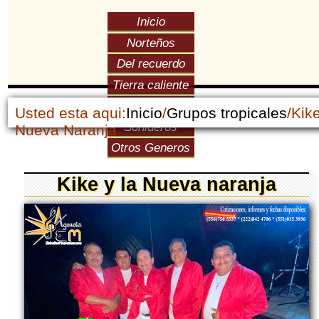
Inicio
Norteños
Del recuerdo
Tierra caliente
Versátiles
Usted esta aqui:
Inicio
/
Grupos tropicales
/Kik
Sonideros
Nueva Naranja
Otros Generos
Kike y la Nueva naranja