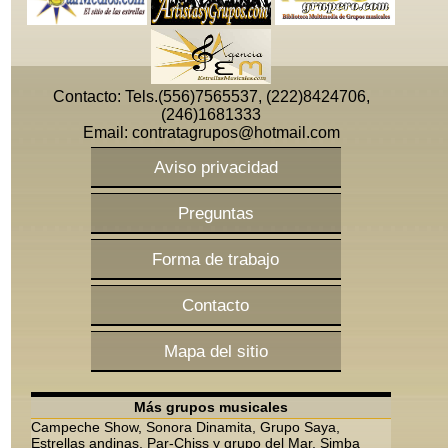
Contacto: Tels.(556)7565537, (222)8424706,
(246)1681333
Email:
contratagrupos@hotmail.com
Aviso privacidad
Preguntas
Forma de trabajo
Contacto
Mapa del sitio
Más grupos musicales
Campeche Show, Sonora Dinamita, Grupo Saya,
Estrellas andinas, Par-Chiss y grupo del Mar, Simba