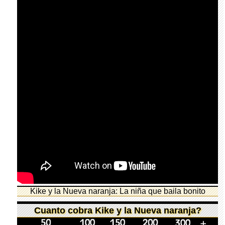
Kike y la Nueva naranja: La niña que baila bonito
Cuanto cobra Kike y la Nueva naranja?