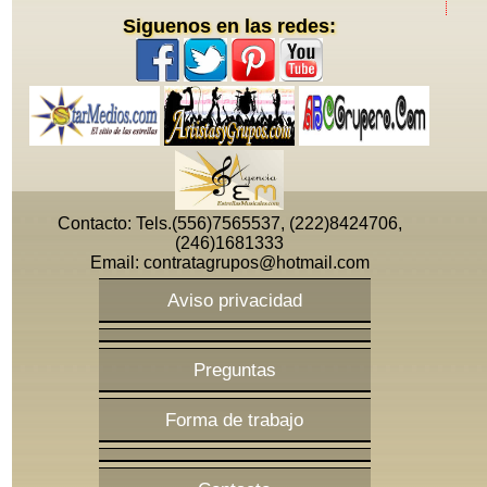
Siguenos en las redes:
Telefonos: (556)7565537, (222)8424706, (246)1681333,
(551)0153936, (951)633 5190
Email: contratagrupos@hotmail.com
Contacto: Tels.(556)7565537, (222)8424706,
(246)1681333
Email:
contratagrupos@hotmail.com
Aviso privacidad
Preguntas
Forma de trabajo