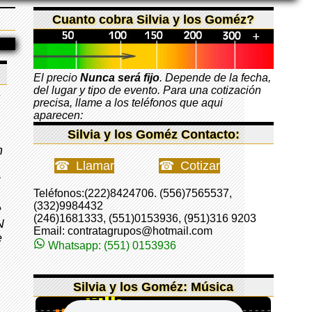
Cuanto cobra Silvia y los Goméz?
El precio
Nunca será fijo
. Depende de la fecha,
del lugar y tipo de evento. Para una cotización
a
precisa, llame a los teléfonos que aqui
aparecen:
Silvia y los Goméz Contacto:
n
Llamar
Cotizar
u
Teléfonos:(222)8424706. (556)7565537,
(332)9984432
e
(246)1681333, (551)0153936, (951)316 9203
N
Email: contratagrupos@hotmail.com
e
Whatsapp: (551) 0153936
Silvia y los Goméz: Música
s