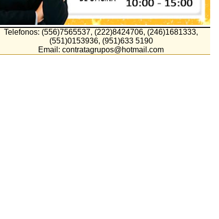
Telefonos: (556)7565537, (222)8424706, (246)1681333,
(551)0153936, (951)633 5190
Email: contratagrupos@hotmail.com