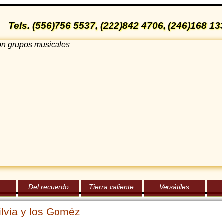
Tels. (556)756 5537, (222)842 4706, (246)168 
Del recuerdo
Tierra caliente
Versátiles
ilvia y los Goméz