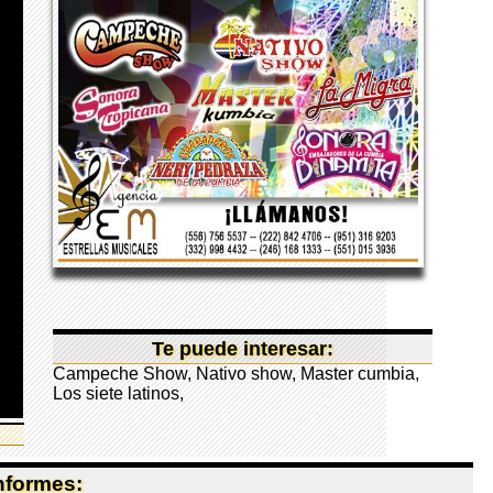
Te puede interesar:
Campeche Show
,
Nativo show
,
Master cumbia
,
Los siete latinos
,
Informes: