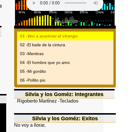
a
01 -Ven a acariciar el chango
02 -El baile de la cintura
03 -Mentiras
04 -El hombre que yo amo
05 -Mi gordito
06 -Pollito pio
Silvia y los Goméz: Integrantes
Rigoberto Martínez -Teclados
Silvia y los Goméz: Exitos
No voy a llorar,