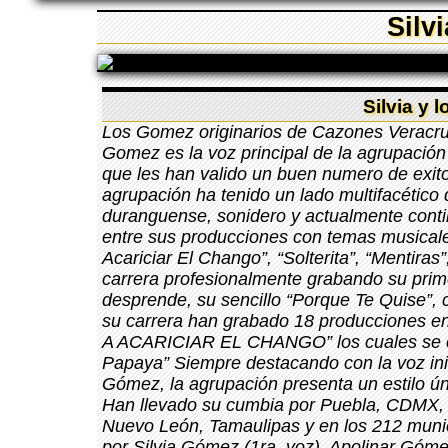
Silv
Silvia y 
Los Gomez originarios de Cazones Veracruz c
Gomez es la voz principal de la agrupación
que les han valido un buen numero de exito
agrupación ha tenido un lado multifacético
duranguense, sonidero y actualmente contin
entre sus producciones con temas musicale
Acariciar El Chango”, “Solterita”, “Mentiras
carrera profesionalmente grabando su pr
desprende, su sencillo “Porque Te Quise”, 
su carrera han grabado 18 producciones
A ACARICIAR EL CHANGO” los cuales se co
Papaya” Siempre destacando con la voz inig
Gómez, la agrupación presenta un estilo úni
Han llevado su cumbia por Puebla, CDMX,
Nuevo León, Tamaulipas y en los 212 muni
por Silvia Gómez (1ra. voz), Apolinar Góm