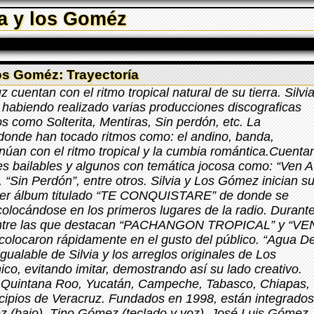
ia y los Goméz
los Goméz: Trayectoría
uentan con el ritmo tropical natural de su tierra. Silvi
 habiendo realizado varias producciones discograficas
s como Solterita, Mentiras, Sin perdón, etc. La
 donde han tocado ritmos como: el andino, banda,
úan con el ritmo tropical y la cumbia romántica.Cuenta
s bailables y algunos con temática jocosa como: “Ven A
”, “Sin Perdón”, entre otros. Silvia y Los Gómez inician s
imer álbum titulado “TE CONQUISTARE” de donde se
colocándose en los primeros lugares de la radio. Durant
 entre las que destacan “PACHANGON TROPICAL” y “VE
locaron rápidamente en el gusto del público. “Agua D
ualable de Silvia y los arreglos originales de Los
co, evitando imitar, demostrando así su lado creativo.
 Quintana Roo, Yucatán, Campeche, Tabasco, Chiapas,
cipios de Veracruz. Fundados en 1998, están integrado
ez (bajo), Tino Gómez (teclado y voz), José Luis Gómez